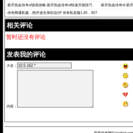
sf：解锁未知副本，
·
新开热血传奇sf游戏攻略-新开热血传奇sf快速升级技巧
·
新开热血传奇sf-新
·
传奇网通私服，刚开迷失单职业SF 传奇私发服1.85，957
1网通传奇私服网站_
相关评论
暂时还没有评论
发表我的评论
大名：
内容：