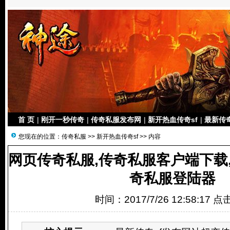
首 页
|
刚开一秒传奇
|
传奇私服发布网
|
新开热血传奇sf
|
最新传
您现在的位置：
传奇私服
>>
新开热血传奇sf
>> 内容
网页传奇私服,传奇私服客户端下载
奇私服登陆器
时间：2017/7/26 12:58:17 