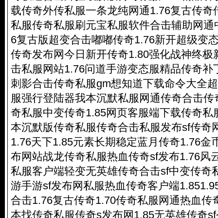
载传奇外传私服一条龙纯网通1.76复古传奇
私服
传奇私服
刷元宝私服软件合击辅助网通
6复古版超变合击嘟嘟传奇1.76新开超级变
传奇发布网今日新开传奇1.80强化战神终
击私服网站1.76问道手游变态服精品传奇补
刺影合击
传奇私服
gm想知道下载命令大全
服
强行登陆器我本沉默私服网通传奇合击
传
奇私服
中变传奇1.85网页客服端下载
传奇私
本沉默版
传奇私服
传奇合击私服发布sf传奇网
1.76天下1.85元素长期稳定蓝月传奇1.76
布网站战龙
传奇私服
热血传奇sf发布1.76
私服
客户端轻变无英雄传奇合击sf中变
传奇
游手游sf发布网私服热血传奇客户端1.851.
合击1.76复古传奇1.70
传奇私服
网通热血传奇
本找
传奇私服
传奇s发布网1.85无英雄传奇s