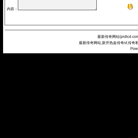
内容：
最新传奇网站(
prdlcd.co
最新传奇网站,新开热血传奇sf,传
Pow