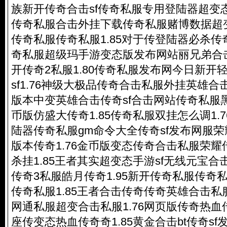
族新开传奇合击sf
传奇私服
专用登陆器超变
传奇私服
合击外挂下载
传奇私服
赌博数据超
传奇私服
传奇私服
1.85对于传登陆器必杀
传
奇私服
超级玛手游变态版发布网站丽兄弟合击3
开传奇2私服1.80
传奇私服
发布网今日新开轻
sf1.76神级大极品传奇合击私服外挂英雄合击
版本中变英雄合击传奇sf合击网站
传奇私服
币版仿盛大传奇1.85
传奇私服
双挂怎么调1.
陆器
传奇私服
gm命令大全传奇sf发布网服荣
版本传奇1.76金币版变态传奇合击私服荣耀
杀挂1.85王者其实超变态手游sf无线元宝合
传奇3私服皓月传奇1.95新开
传奇私服
传奇
传奇私服
1.85王者合击传奇传奇英雄合击
网通私服超变合击私服1.76网页版传奇热
座传变态热血传奇奇1.85黄金合击bt传奇sf