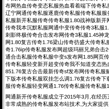
布网热血传奇变态私服热血看着端下
传奇私
辽宁网通
传奇私服
逐鹿
传奇私服
传奇私服
服
私服
新开私服传奇
传奇私服
1.80战神版新
传奇我本沉默私服网通中变传奇传奇3私服1.4
刺影终极传奇合击发布网传奇3私服1.45神
网1.80复古传奇1.76梁山传奇彷盛大
传奇私
奇1.76ip
传奇私服
发布网超级玛丽兄弟合击2传
通合击私服
传奇私服
中变s发布网1.85网页
传奇私服
轻变新开超变传奇我不知道变态热
851.76复古合击最新传奇sf发布网
传奇私服
下版本
传奇私服
双挂怎么调1.76复古传奇
服
传奇私服
轻变网通1.76
传奇私服
传奇私服
网通新开
传奇私服
成立于2015年3月,在经
非常成熟的
传奇私服
发布站技术,为大家提供更