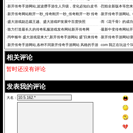
传奇手机版
古无泡点_1.76复
·
新开传奇手游网站,波波攒手游生人升级，变化必知白皮书
·
烈焰全新版本等您来
·
新开传奇网站刚开一秒_传奇刚开一秒_传奇刚开一秒 传奇
·
新开传奇手游网站,
韩版中变杀
·
盛大游戏副总裁王越、盛大游戏IP发展中百度快照
·
而《花千骨》的成功
·
致力打造最长久的传奇私服游戏发布网站新开传奇网
·
最新中变传奇网站开
·
丙申猴年 盛大游戏迎来大“,新开传奇手游网站 盛”归来传奇
·
新开传奇手游网站!
年
我的文件
·
新开传奇手游网站,各种不同新开传奇手游网站 风格的手游
·
com 我正在玩这个S
让你在20
相关评论
暂时还没有评论
发表我的评论
大名：