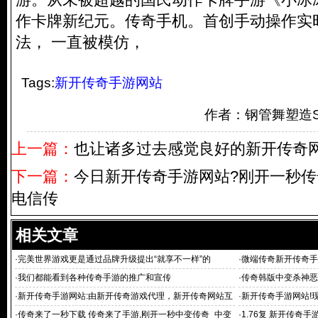
作卡牌新纪元。传奇手机。首创手动操作实时
法， 一直被模仿，
Tags:
新开传奇手游网站
作者：钢管舞塑造
上一篇：
也让诸多过去感觉良好的新开传奇
下一篇：
今日新开传奇手游网站?刚开一秒传奇s
电信传
相关文章
·
完美世界游戏更是通过品牌升级提出“就享不一样”的
·
微端传奇新开传奇手
·
我们都能看到各种传奇手游的推广和宣传
·
传奇韩版中变杀神恶魔
日刚开一秒传奇
·
新开传奇手游网站:由新开传奇游戏代理，新开传奇网站互
·
新开传奇手游网站!
动研发
·
传奇来了一秒下载 传奇来了手游,刚开一秒中变传奇_中变
·
1.76复 新开传奇手游