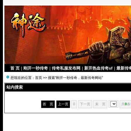
首 页
|
刚开一秒传奇
|
传奇私服发布网
|
新开热血传奇sf
|
最新传
您现在的位置：
首页
>> 搜索"刚开一秒传奇，最新传奇网站"
站内搜索
首 页
上一页
0
下一页
末 页
共
0
条